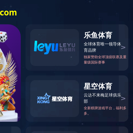
信息公开
LD.COM-乐
动（中国）